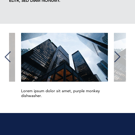
ELITR, SED DIAM NONUMY.”
Lorem ipsum dolor sit amet, purple monkey
dishwasher.