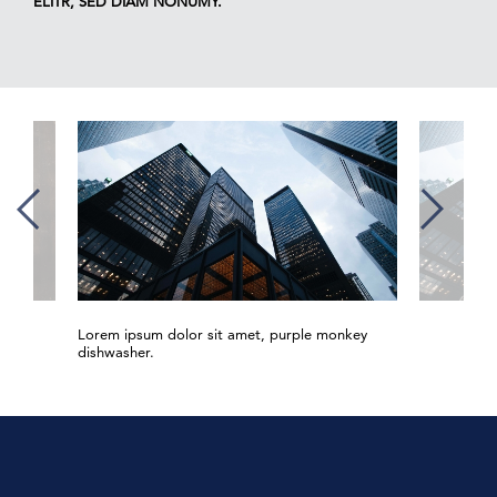
ELITR, SED DIAM NONUMY.”
Lorem ipsum dolor sit amet, purple monkey
dishwasher.